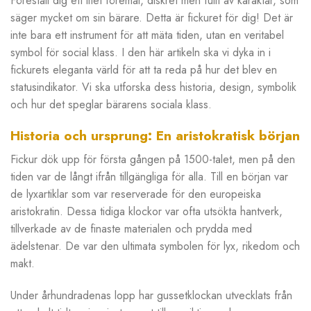
Föreställ dig ett litet föremål, diskret men fullt av karaktär, som
säger mycket om sin bärare. Detta är fickuret för dig! Det är
inte bara ett instrument för att mäta tiden, utan en veritabel
symbol för social klass. I den här artikeln ska vi dyka in i
fickurets eleganta värld för att ta reda på hur det blev en
statusindikator. Vi ska utforska dess historia, design, symbolik
och hur det speglar bärarens sociala klass.
Historia och ursprung: En aristokratisk början
Fickur dök upp för första gången på 1500-talet, men på den
tiden var de långt ifrån tillgängliga för alla. Till en början var
de lyxartiklar som var reserverade för den europeiska
aristokratin. Dessa tidiga klockor var ofta utsökta hantverk,
tillverkade av de finaste materialen och prydda med
ädelstenar. De var den ultimata symbolen för lyx, rikedom och
makt.
Under århundradenas lopp har gussetklockan utvecklats från