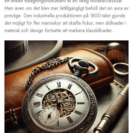
ett enkelt tidtagningsinstrument till en viktig modeaccessoar.
Men även om det blev mer lättillgängligt behöll det sin aura av
prestige. Den industriella produktionen på 1800-talet gjorde
det möjligt för fler människor att skaffa fickur, men skillnader i
material och design fortsatte att markera klasskillnader.